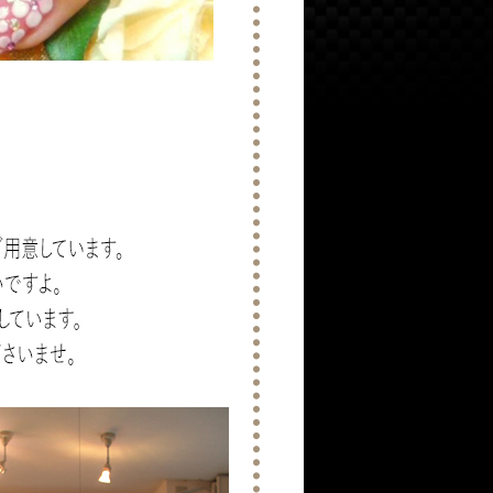
茨木市の阪急茨木市駅前にあるア