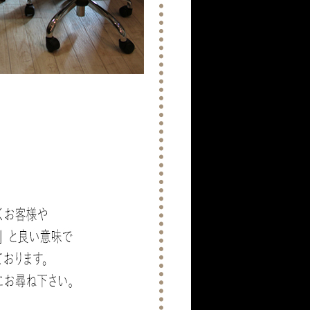
インテリアのご案内：白と茶色